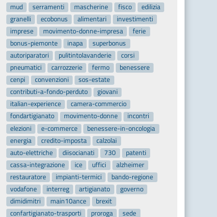
mud
serramenti
mascherine
fisco
edilizia
granelli
ecobonus
alimentari
investimenti
imprese
movimento-donne-impresa
ferie
bonus-piemonte
inapa
superbonus
autoriparatori
pulitintolavanderie
corsi
pneumatici
carrozzerie
fermo
benessere
cenpi
convenzioni
sos-estate
contributi-a-fondo-perduto
giovani
italian-experience
camera-commercio
fondartigianato
movimento-donne
incontri
elezioni
e-commerce
benessere-in-oncologia
energia
credito-imposta
calzolai
auto-elettriche
diisocianati
730
patenti
cassa-integrazione
ice
uffici
alzheimer
restauratore
impianti-termici
bando-regione
vodafone
interreg
artigianato
governo
dimidimitri
main10ance
brexit
confartigianato-trasporti
proroga
sede