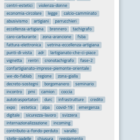
centri-estetici
violenza-donne
economia-circolare
legge
calcio-camminato
abusivismo
artigiani
parrucchieri
eccellenza-artigiana
brennero
tachigrafo
caro-carburante
zona-arancione
fsba
fattura-elettronica
vetrina-eccellenza-artigiana
punti-di-vista
adr
lartigianato-che-ci-piace
vignetta
rentri
cronotachigrafo
fase-2
confartigianato-imprese-piemonte-orientale
we-do-fablab
regione
zona-gialla
decreto-sostegni
borgomanero
seminario
incontro
pmi
camion
coccia
autotrasportatori
durc
infrastrutture
credito
expo
estetica
alpa
covid-19
emergenza
digitale
sicurezza-lavoro
svizzera
internazionalizzazione
incoming
contributo-a-fondo-perduto
varallo
stelle-padelle
chiusura
regolamento