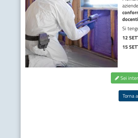
aziende
conform
docenti
Si tengo
12 SET
15 SET
Sei inter
Torna a