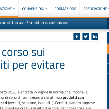
AZIONE
CONVENZIONI
FORMAZIONE
ASSOCIAZIONE
M
I
orso sui diisocianati? Iscriviti per evitare sanzioni
u
d
o
r
p
p
n
s
c
l corso sui
iti per evitare
gosto 2023 è entrata in vigore la norma che impone la
za di corsi di formazione a chi utilizza
prodotti con
anati
(vernici, schiume, isolanti...). Confartigianato imprese
e orientale organizza altri due corsi per consentire alle