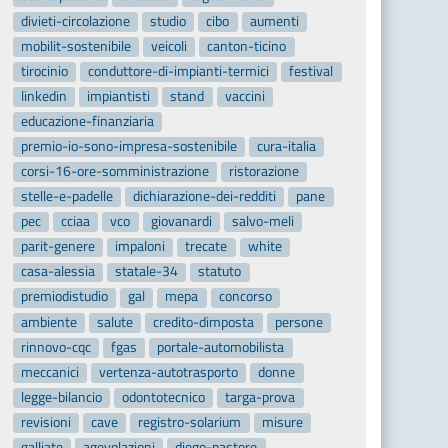
divieti-circolazione
studio
cibo
aumenti
mobilit-sostenibile
veicoli
canton-ticino
tirocinio
conduttore-di-impianti-termici
festival
linkedin
impiantisti
stand
vaccini
educazione-finanziaria
premio-io-sono-impresa-sostenibile
cura-italia
corsi-16-ore-somministrazione
ristorazione
stelle-e-padelle
dichiarazione-dei-redditi
pane
pec
cciaa
vco
giovanardi
salvo-meli
parit-genere
impaloni
trecate
white
casa-alessia
statale-34
statuto
premiodistudio
gal
mepa
concorso
ambiente
salute
credito-dimposta
persone
rinnovo-cqc
fgas
portale-automobilista
meccanici
vertenza-autotrasporto
donne
legge-bilancio
odontotecnico
targa-prova
revisioni
cave
registro-solarium
misure
galliate
agevolazioni
diego-pastore