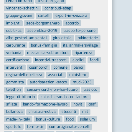
cena-contrario
festa-artigiano
vincenzo-schettini
contributi-ebap
gruppo-giovani
cartelli
export-in-svizzera
impianti
sede-borgomanero
accordo
debiti-pa
assemblea-2019
trasporto-persone
albo-gestori-ambientali
giro-ditalia
rubinetterie
carburante
bonus-famiglia
italianmakersvillage
verbania
meccanica-subfornitura
ripartenza
certificazione
incentivi-trasporti
alcolici
fondi
interventi
cosmoprof
comune
bandi
regina-della-bellezza
associati
ministero
gommista
autoriparazioni-sacco
mud-2023
telethon
senza-ricordi-non-hai-futuro
trasloco
legge-di-bilancio
chiacchierando-con-lautore
sfilata
bando-formazione-lavoro
novit
caaf
bellanova
chiusura-estiva
studenti
mit
made-in-italy
bonus-cultura
food
solarium
sportello
fermo-tir
confartigianato-vercelli