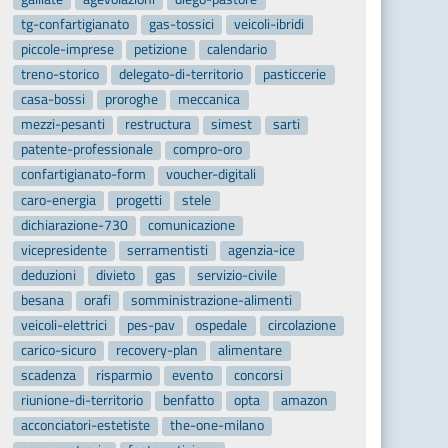
tg-confartigianato
gas-tossici
veicoli-ibridi
piccole-imprese
petizione
calendario
treno-storico
delegato-di-territorio
pasticcerie
casa-bossi
proroghe
meccanica
mezzi-pesanti
restructura
simest
sarti
patente-professionale
compro-oro
confartigianato-form
voucher-digitali
caro-energia
progetti
stele
dichiarazione-730
comunicazione
vicepresidente
serramentisti
agenzia-ice
deduzioni
divieto
gas
servizio-civile
besana
orafi
somministrazione-alimenti
veicoli-elettrici
pes-pav
ospedale
circolazione
carico-sicuro
recovery-plan
alimentare
scadenza
risparmio
evento
concorsi
riunione-di-territorio
benfatto
opta
amazon
acconciatori-estetiste
the-one-milano