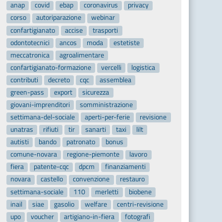
anap
covid
ebap
coronavirus
privacy
corso
autoriparazione
webinar
confartigianato
accise
trasporti
odontotecnici
ancos
moda
estetiste
meccatronica
agroalimentare
confartigianato-formazione
vercelli
logistica
contributi
decreto
cqc
assemblea
green-pass
export
sicurezza
giovani-imprenditori
somministrazione
settimana-del-sociale
aperti-per-ferie
revisione
unatras
rifiuti
tir
sanarti
taxi
lilt
autisti
bando
patronato
bonus
comune-novara
regione-piemonte
lavoro
fiera
patente-cqc
dpcm
finanziamenti
novara
castello
convenzione
restauro
settimana-sociale
110
merletti
biobene
inail
siae
gasolio
welfare
centri-revisione
upo
voucher
artigiano-in-fiera
fotografi