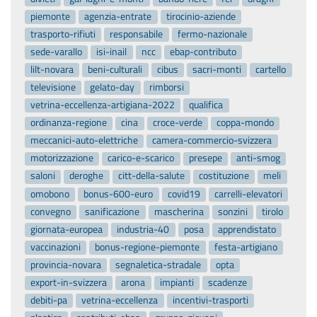
piemonte
agenzia-entrate
tirocinio-aziende
trasporto-rifiuti
responsabile
fermo-nazionale
sede-varallo
isi-inail
ncc
ebap-contributo
lilt-novara
beni-culturali
cibus
sacri-monti
cartello
televisione
gelato-day
rimborsi
vetrina-eccellenza-artigiana-2022
qualifica
ordinanza-regione
cina
croce-verde
coppa-mondo
meccanici-auto-elettriche
camera-commercio-svizzera
motorizzazione
carico-e-scarico
presepe
anti-smog
saloni
deroghe
citt-della-salute
costituzione
meli
omobono
bonus-600-euro
covid19
carrelli-elevatori
convegno
sanificazione
mascherina
sonzini
tirolo
giornata-europea
industria-40
posa
apprendistato
vaccinazioni
bonus-regione-piemonte
festa-artigiano
provincia-novara
segnaletica-stradale
opta
export-in-svizzera
arona
impianti
scadenze
debiti-pa
vetrina-eccellenza
incentivi-trasporti