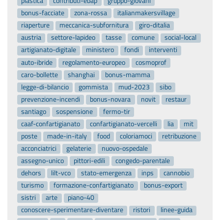
plastica
contributi-ebap
gruppo-giovani
bonus-facciate
zona-rossa
italianmakersvillage
riaperture
meccanica-subfornitura
giro-ditalia
austria
settore-lapideo
tasse
comune
social-local
artigianato-digitale
ministero
fondi
interventi
auto-ibride
regolamento-europeo
cosmoprof
caro-bollette
shanghai
bonus-mamma
legge-di-bilancio
gommista
mud-2023
sibo
prevenzione-incendi
bonus-novara
novit
restaur
santiago
sospensione
fermo-tir
caaf-confartigianato
confartigianato-vercelli
lia
mit
poste
made-in-italy
food
coloriamoci
retribuzione
acconciatrici
gelaterie
nuovo-ospedale
assegno-unico
pittori-edili
congedo-parentale
dehors
lilt-vco
stato-emergenza
inps
cannobio
turismo
formazione-confartigianato
bonus-export
sistri
arte
piano-40
conoscere-sperimentare-diventare
ristori
linee-guida