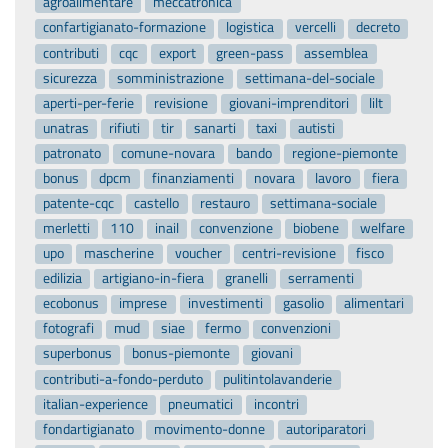
agroalimentare
meccatronica
confartigianato-formazione
logistica
vercelli
decreto
contributi
cqc
export
green-pass
assemblea
sicurezza
somministrazione
settimana-del-sociale
aperti-per-ferie
revisione
giovani-imprenditori
lilt
unatras
rifiuti
tir
sanarti
taxi
autisti
patronato
comune-novara
bando
regione-piemonte
bonus
dpcm
finanziamenti
novara
lavoro
fiera
patente-cqc
castello
restauro
settimana-sociale
merletti
110
inail
convenzione
biobene
welfare
upo
mascherine
voucher
centri-revisione
fisco
edilizia
artigiano-in-fiera
granelli
serramenti
ecobonus
imprese
investimenti
gasolio
alimentari
fotografi
mud
siae
fermo
convenzioni
superbonus
bonus-piemonte
giovani
contributi-a-fondo-perduto
pulitintolavanderie
italian-experience
pneumatici
incontri
fondartigianato
movimento-donne
autoriparatori