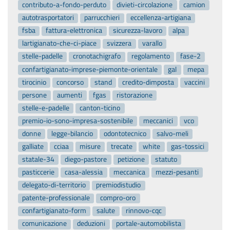
contributo-a-fondo-perduto
divieti-circolazione
camion
autotrasportatori
parrucchieri
eccellenza-artigiana
fsba
fattura-elettronica
sicurezza-lavoro
alpa
lartigianato-che-ci-piace
svizzera
varallo
stelle-padelle
cronotachigrafo
regolamento
fase-2
confartigianato-imprese-piemonte-orientale
gal
mepa
tirocinio
concorso
stand
credito-dimposta
vaccini
persone
aumenti
fgas
ristorazione
stelle-e-padelle
canton-ticino
premio-io-sono-impresa-sostenibile
meccanici
vco
donne
legge-bilancio
odontotecnico
salvo-meli
galliate
cciaa
misure
trecate
white
gas-tossici
statale-34
diego-pastore
petizione
statuto
pasticcerie
casa-alessia
meccanica
mezzi-pesanti
delegato-di-territorio
premiodistudio
patente-professionale
compro-oro
confartigianato-form
salute
rinnovo-cqc
comunicazione
deduzioni
portale-automobilista