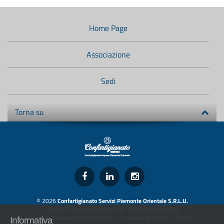
Menù
di
navigazione
Home Page
secondario:
Associazione
Sedi
Torna su
© 2026
Confartigianato Servizi Piemonte Orientale S.R.L.U.
Via San Francesco d'Assisi 5/D - 28100 Novara (NO)
Capitale Sociale: 526.000,00 € i.v. - Numero REA: NO - 173322
Informativa