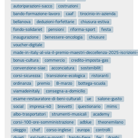
autoriparazioni-sacco
costruzioni
bando-formazione-lavoro
caaf
tirocinio-in-azienda
bellanova
deduzioni-forfettarie
chiusura-estiva
fondo-solidariet
pensioni
riforma-sport
festa
inaugurazione
benessere-oncologia
chiusure
voucher-digitale
made-in-italy-al-via-il-premio-maestri-deccellenza-2025-iscrizion
bonus-cultura
commercio
credito-imposta-gas
convenzione-siae
acconciatura
sostenibilit
corsi-sicurezza
transizione-ecologica
ristoranti
ordinanza
premio
8-marzo
bottega-scuola
viamadeinitaly
consegna-a-domicilio
esame-restauratore-di-beni-culturali
ue
salone-gusto
social
impresa-40
brevetti
questionario
mims
albo-trasportatori
strumenti-musicali
academy
corsi-100-ore-somministrazione
adblue
theonemilano
oleggio
chef
corso-inglese
europa
controlli
divieti
gal-laghi-e-monti
bando-fiere
fer
draghi