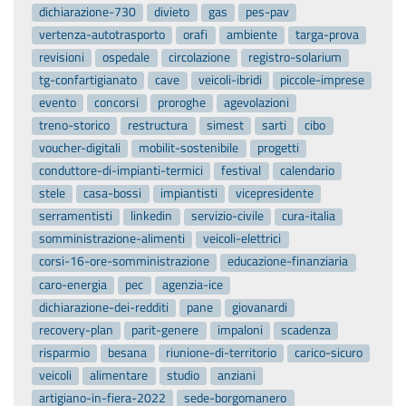
dichiarazione-730
divieto
gas
pes-pav
vertenza-autotrasporto
orafi
ambiente
targa-prova
revisioni
ospedale
circolazione
registro-solarium
tg-confartigianato
cave
veicoli-ibridi
piccole-imprese
evento
concorsi
proroghe
agevolazioni
treno-storico
restructura
simest
sarti
cibo
voucher-digitali
mobilit-sostenibile
progetti
conduttore-di-impianti-termici
festival
calendario
stele
casa-bossi
impiantisti
vicepresidente
serramentisti
linkedin
servizio-civile
cura-italia
somministrazione-alimenti
veicoli-elettrici
corsi-16-ore-somministrazione
educazione-finanziaria
caro-energia
pec
agenzia-ice
dichiarazione-dei-redditi
pane
giovanardi
recovery-plan
parit-genere
impaloni
scadenza
risparmio
besana
riunione-di-territorio
carico-sicuro
veicoli
alimentare
studio
anziani
artigiano-in-fiera-2022
sede-borgomanero