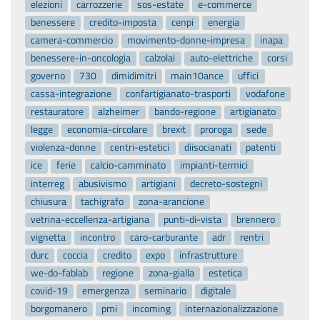
elezioni
carrozzerie
sos-estate
e-commerce
benessere
credito-imposta
cenpi
energia
camera-commercio
movimento-donne-impresa
inapa
benessere-in-oncologia
calzolai
auto-elettriche
corsi
governo
730
dimidimitri
main10ance
uffici
cassa-integrazione
confartigianato-trasporti
vodafone
restauratore
alzheimer
bando-regione
artigianato
legge
economia-circolare
brexit
proroga
sede
violenza-donne
centri-estetici
diisocianati
patenti
ice
ferie
calcio-camminato
impianti-termici
interreg
abusivismo
artigiani
decreto-sostegni
chiusura
tachigrafo
zona-arancione
vetrina-eccellenza-artigiana
punti-di-vista
brennero
vignetta
incontro
caro-carburante
adr
rentri
durc
coccia
credito
expo
infrastrutture
we-do-fablab
regione
zona-gialla
estetica
covid-19
emergenza
seminario
digitale
borgomanero
pmi
incoming
internazionalizzazione