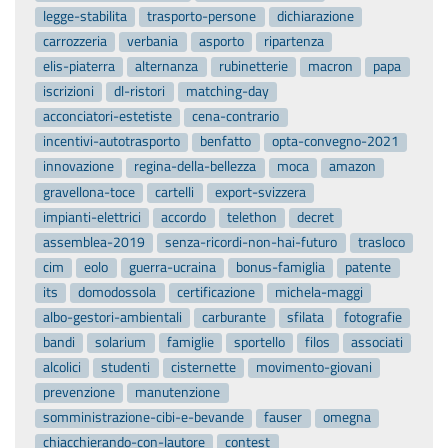
legge-stabilita
trasporto-persone
dichiarazione
carrozzeria
verbania
asporto
ripartenza
elis-piaterra
alternanza
rubinetterie
macron
papa
iscrizioni
dl-ristori
matching-day
acconciatori-estetiste
cena-contrario
incentivi-autotrasporto
benfatto
opta-convegno-2021
innovazione
regina-della-bellezza
moca
amazon
gravellona-toce
cartelli
export-svizzera
impianti-elettrici
accordo
telethon
decret
assemblea-2019
senza-ricordi-non-hai-futuro
trasloco
cim
eolo
guerra-ucraina
bonus-famiglia
patente
its
domodossola
certificazione
michela-maggi
albo-gestori-ambientali
carburante
sfilata
fotografie
bandi
solarium
famiglie
sportello
filos
associati
alcolici
studenti
cisternette
movimento-giovani
prevenzione
manutenzione
somministrazione-cibi-e-bevande
fauser
omegna
chiacchierando-con-lautore
contest