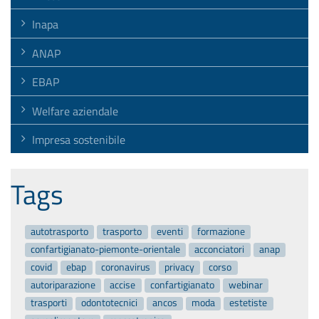
Inapa
ANAP
EBAP
Welfare aziendale
Impresa sostenibile
Tags
autotrasporto
trasporto
eventi
formazione
confartigianato-piemonte-orientale
acconciatori
anap
covid
ebap
coronavirus
privacy
corso
autoriparazione
accise
confartigianato
webinar
trasporti
odontotecnici
ancos
moda
estetiste