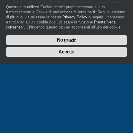
Codice fiscale e numero di iscrizione al Registro delle Imprese di Novara
01436930034
Questo sito utilizza Cookie tecnici propri necessari al suo
artigiani.it è registrato nel Registro della Stampa Periodica con il nr. 562
funzionamento e Cookie di profilazione di terze parti. Se vuoi saperne
con Decreto del Presidente del Tribunale di Novara del 07/03/13
di più puoi visualizzare la nostra
Privacy Policy
o negare il consenso
a tutti o ad alcuni cookie puoi utilizzare la funzione
Presta/Nega il
Direttore Responsabile: Amleto Impaloni
consenso
". Chiudendo questo banner acconsenti all'uso dei cookie.
Privacy
Cookie
No grazie
Whistleblowing
Manuale d'uso del logo
Policy sulla Parità di genere
Accetto