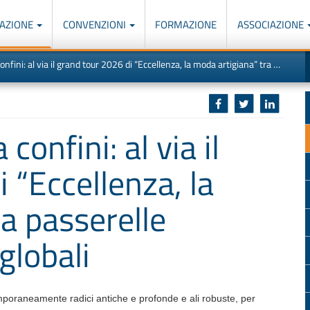
AZIONE
CONVENZIONI
FORMAZIONE
ASSOCIAZIONE
M
I
al via il grand tour 2026 di “Eccellenza, la moda artigiana” tra passerelle storiche e capitali globali
u
d
o
r
p
p
n
s
c
 confini: al via il
 “Eccellenza, la
a passerelle
 globali
poraneamente radici antiche e profonde e ali robuste, per