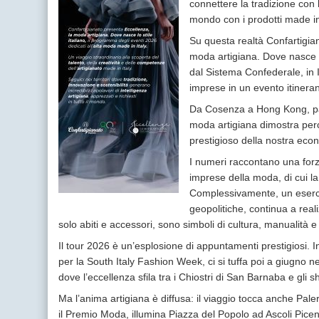
connettere la tradizione con l
mondo con i prodotti made in 
Su questa realtà Confartigian
moda artigiana. Dove nasce lo
dal Sistema Confederale, in It
imprese in un evento itineran
Da Cosenza a Hong Kong, pass
moda artigiana dimostra perché
prestigioso della nostra eco
I numeri raccontano una forza
imprese della moda, di cui l
Complessivamente, un eserci
geopolitiche, continua a real
solo abiti e accessori, sono simboli di cultura, manualità e
Il tour 2026 è un’esplosione di appuntamenti prestigiosi. In
per la South Italy Fashion Week, ci si tuffa poi a giugno 
dove l’eccellenza sfila tra i Chiostri di San Barnaba e gli 
Ma l’anima artigiana è diffusa: il viaggio tocca anche Pal
il Premio Moda, illumina Piazza del Popolo ad Ascoli Piceno