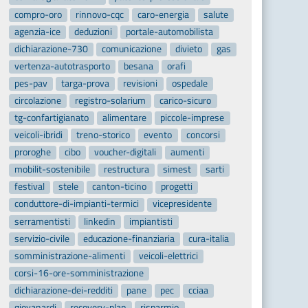
compro-oro
rinnovo-cqc
caro-energia
salute
agenzia-ice
deduzioni
portale-automobilista
dichiarazione-730
comunicazione
divieto
gas
vertenza-autotrasporto
besana
orafi
pes-pav
targa-prova
revisioni
ospedale
circolazione
registro-solarium
carico-sicuro
tg-confartigianato
alimentare
piccole-imprese
veicoli-ibridi
treno-storico
evento
concorsi
proroghe
cibo
voucher-digitali
aumenti
mobilit-sostenibile
restructura
simest
sarti
festival
stele
canton-ticino
progetti
conduttore-di-impianti-termici
vicepresidente
serramentisti
linkedin
impiantisti
servizio-civile
educazione-finanziaria
cura-italia
somministrazione-alimenti
veicoli-elettrici
corsi-16-ore-somministrazione
dichiarazione-dei-redditi
pane
pec
cciaa
giovanardi
recovery-plan
risparmio