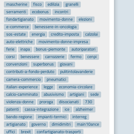
mascherine
fisco
edilizia
granelli
serramenti
ecobonus
incontri
fondartigianato
movimento-donne
elezioni
e-commerce
benessere-in-oncologia
sos-estate
energia
credito-imposta
calzolai
auto-elettriche
movimento-donne-impresa
ferie
inapa
bonus-piemonte
autoriparatori
corsi
benessere
carrozzerie
fermo
cenpi
convenzioni
superbonus
giovani
contributi-a-fondo-perduto
pulitintolavanderie
camera-commercio
pneumatici
italian-experience
legge
economia-circolare
calcio-camminato
abusivismo
artigiani
sede
violenza-donne
proroga
diisocianati
730
patenti
cassa-integrazione
ice
alzheimer
bando-regione
impianti-termici
interreg
artigianato
governo
dimidimitri
main10ance
uffici
brexit
confartigianato-trasporti