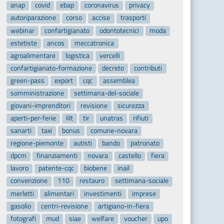
anap
covid
ebap
coronavirus
privacy
autoriparazione
corso
accise
trasporti
webinar
confartigianato
odontotecnici
moda
estetiste
ancos
meccatronica
agroalimentare
logistica
vercelli
confartigianato-formazione
decreto
contributi
green-pass
export
cqc
assemblea
somministrazione
settimana-del-sociale
giovani-imprenditori
revisione
sicurezza
aperti-per-ferie
lilt
tir
unatras
rifiuti
sanarti
taxi
bonus
comune-novara
regione-piemonte
autisti
bando
patronato
dpcm
finanziamenti
novara
castello
fiera
lavoro
patente-cqc
biobene
inail
convenzione
110
restauro
settimana-sociale
merletti
alimentari
investimenti
imprese
gasolio
centri-revisione
artigiano-in-fiera
fotografi
mud
siae
welfare
voucher
upo