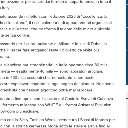
’innovazione, per volare dai territori di appartenenza in tutto il
Italy.
ato accende i riflettori con l’edizione 2026 di “Eccellenza, la
 stile italiano”, il ricco calendario di appuntamenti organizzati
alia e all’estero, che trasforma il talento delle micro e piccole
te senza confini.
ando per il cuore pulsante di Milano e le luci di Dubai, la
 il “saper fare artigiano” resta il biglietto da visita più
nomia.
 silenziosa ma straordinaria: in Italia operano circa 80 mila
a metà — esattamente 40 mila — sono laboratori artigiani.
to di 460 mila occupati che, nonostante le tempeste
izzare capolavori esportati in ogni angolo del pianeta. Non sono
 credibilità che nessun algoritmo potrà mai replicare.
iziato a fine aprile con il fascino del Castello Svevo di Cosenza
nel fermento milanese con WHITE e il format Artisanal Evolution,
showroom più esclusivi.
ermo con la Sicily Fashion Week, scende tra i Sassi di Matera per
 con la storica kermesse Moda sotto le stelle e arriva fino al