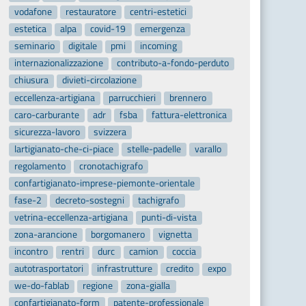
vodafone
restauratore
centri-estetici
estetica
alpa
covid-19
emergenza
seminario
digitale
pmi
incoming
internazionalizzazione
contributo-a-fondo-perduto
chiusura
divieti-circolazione
eccellenza-artigiana
parrucchieri
brennero
caro-carburante
adr
fsba
fattura-elettronica
sicurezza-lavoro
svizzera
lartigianato-che-ci-piace
stelle-padelle
varallo
regolamento
cronotachigrafo
confartigianato-imprese-piemonte-orientale
fase-2
decreto-sostegni
tachigrafo
vetrina-eccellenza-artigiana
punti-di-vista
zona-arancione
borgomanero
vignetta
incontro
rentri
durc
camion
coccia
autotrasportatori
infrastrutture
credito
expo
we-do-fablab
regione
zona-gialla
confartigianato-form
patente-professionale