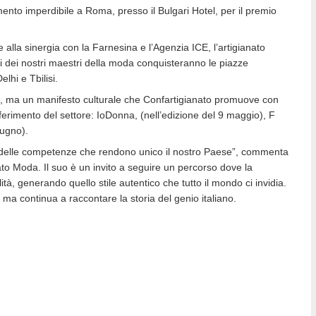
nto imperdibile a Roma, presso il Bulgari Hotel, per il premio
e alla sinergia con la Farnesina e l’Agenzia ICE, l’artigianato
ni dei nostri maestri della moda conquisteranno le piazze
lhi e Tbilisi.
, ma un manifesto culturale che Confartigianato promuove con
ferimento del settore: IoDonna, (nell’edizione del 9 maggio), F
iugno).
à e delle competenze che rendono unico il nostro Paese”, commenta
to Moda. Il suo è un invito a seguire un percorso dove la
lità, generando quello stile autentico che tutto il mondo ci invidia.
, ma continua a raccontare la storia del genio italiano.