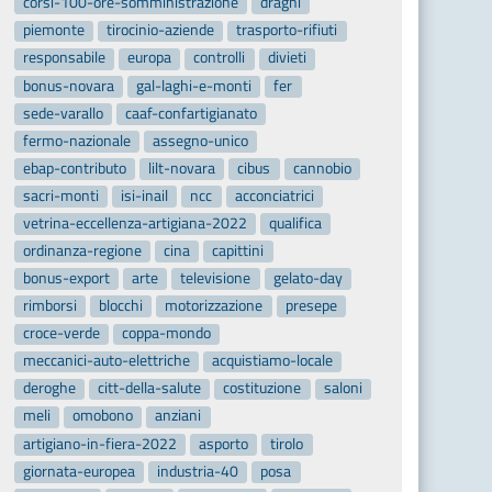
corsi-100-ore-somministrazione
draghi
piemonte
tirocinio-aziende
trasporto-rifiuti
responsabile
europa
controlli
divieti
bonus-novara
gal-laghi-e-monti
fer
sede-varallo
caaf-confartigianato
fermo-nazionale
assegno-unico
ebap-contributo
lilt-novara
cibus
cannobio
sacri-monti
isi-inail
ncc
acconciatrici
vetrina-eccellenza-artigiana-2022
qualifica
ordinanza-regione
cina
capittini
bonus-export
arte
televisione
gelato-day
rimborsi
blocchi
motorizzazione
presepe
croce-verde
coppa-mondo
meccanici-auto-elettriche
acquistiamo-locale
deroghe
citt-della-salute
costituzione
saloni
meli
omobono
anziani
artigiano-in-fiera-2022
asporto
tirolo
giornata-europea
industria-40
posa