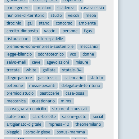
parit-genere
impaloni
scadenza
casa-alessia
riunione-di-territorio
studio
veicoli
mepa
tirocinio
gal
stand
concorso
ambiente
credito-dimposta
vaccini
persone
fgas
ristorazione
stelle-e-padelle
premio-io-sono-impresa-sostenibile
meccanici
legge-bilancio
odontotecnico
vco
donne
salvo-meli
cave
agevolazioni
misure
trecate
white
galliate
statale-34
diego-pastore
gas-tossici
calendario
statuto
petizione
mezzi-pesanti
delegato-di-territorio
premiodistudio
pasticcerie
casa-bossi
meccanica
questionario
mims
consegna-a-domicilio
strumenti-musicali
auto-ibride
caro-bollette
salone-gusto
social
artigianato-digitale
impresa-40
theonemilano
oleggio
corso-inglese
bonus-mamma