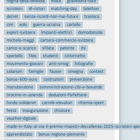
regina-della-bellezza
moca
gravellona-toce
iscrizioni
dl-ristori
matching-day
telethon
decret
senza-ricordi-non-hai-futuro
trasloco
cim
eolo
guerra-ucraina
cartello
export-svizzera
impianti-elettrici
domodossola
michela-maggi
camera-commercio-svizzera
carico-e-scarico
sfilata
patente
its
sportello
filos
studenti
cisternette
movimento-giovani
anti-smog
fotografie
solarium
famiglie
fauser
omegna
contest
bonus-600-euro
costruzioni
prevenzione
manutenzione
somministrazione-cibi-e-bevande
tirocinio-in-azienda
deduzioni-forfettarie
fondo-solidariet
carrelli-elevatori
riforma-sport
festa
inaugurazione
chiusure
voucher-digitale
made-in-italy-al-via-il-premio-maestri-deccellenza-2025-iscrizioni-ap
apprendistato
bonus-regione-piemonte