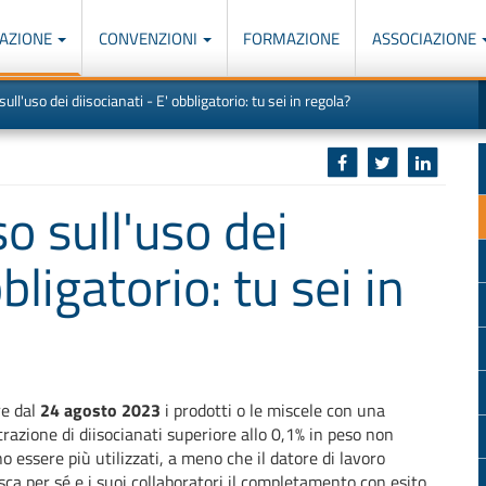
AZIONE
CONVENZIONI
FORMAZIONE
ASSOCIAZIONE
M
I
sull'uso dei diisocianati - E' obbligatorio: tu sei in regola?
u
d
o
r
p
p
n
s
c
so sull'uso dei
bligatorio: tu sei in
re dal
24 agosto 2023
i prodotti o le miscele con una
razione di diisocianati superiore allo 0,1% in peso non
o essere più utilizzati, a meno che il datore di lavoro
sca per sé e i suoi collaboratori il completamento con esito