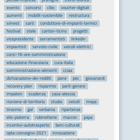
evento
concorsi
cibo
voucher-digitali
aumenti
mobilit-sostenibile
restructura
simest
sarti
conduttore-di-impianti-termici
festival
stele
canton-ticino
progetti
vicepresidente
serramentisti
linkedin
impiantisti
servizio-civile
veicoli-elettrici
corsi-16-ore-somministrazione
educazione-finanziaria
cura-italia
somministrazione-alimenti
cciaa
dichiarazione-dei-redditi
pane
pec
giovanardi
recovery-plan
risparmio
parit-genere
impaloni
scadenza
casa-alessia
riunione-di-territorio
studio
veicoli
mepa
tirocinio
gal
verbania
ripartenza
elis-piaterra
rubinetterie
macron
papa
incentivi-autotrasporto
beni-culturali
opta-convegno-2021
innovazione