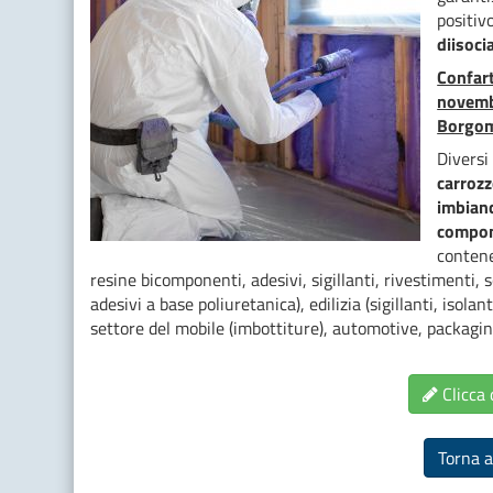
positiv
diisoci
Confar
novembr
Borgom
Diversi 
carrozz
imbian
compon
contene
resine bicomponenti, adesivi, sigillanti, rivestimenti, s
adesivi a base poliuretanica), edilizia (sigillanti, isolan
settore del mobile (imbottiture), automotive, packagin
Clicca 
Torna a