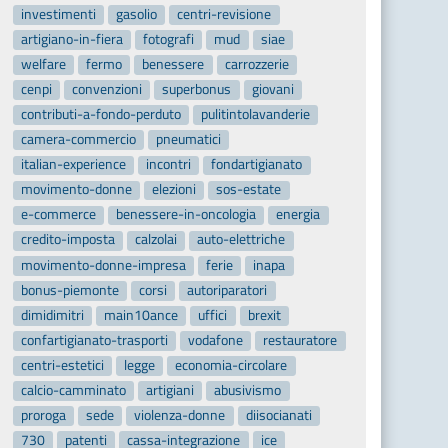
investimenti
gasolio
centri-revisione
artigiano-in-fiera
fotografi
mud
siae
welfare
fermo
benessere
carrozzerie
cenpi
convenzioni
superbonus
giovani
contributi-a-fondo-perduto
pulitintolavanderie
camera-commercio
pneumatici
italian-experience
incontri
fondartigianato
movimento-donne
elezioni
sos-estate
e-commerce
benessere-in-oncologia
energia
credito-imposta
calzolai
auto-elettriche
movimento-donne-impresa
ferie
inapa
bonus-piemonte
corsi
autoriparatori
dimidimitri
main10ance
uffici
brexit
confartigianato-trasporti
vodafone
restauratore
centri-estetici
legge
economia-circolare
calcio-camminato
artigiani
abusivismo
proroga
sede
violenza-donne
diisocianati
730
patenti
cassa-integrazione
ice