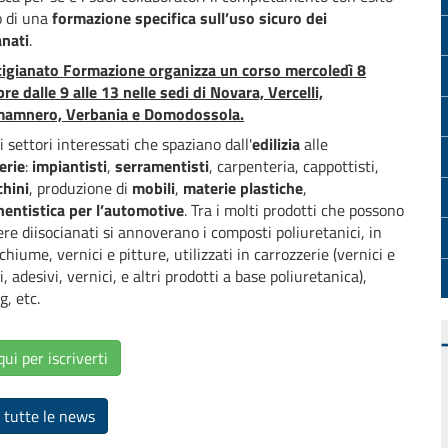
o di una
formazione specifica sull’uso sicuro dei
anati
.
tigianato Formazione organizza un corso mercoledì 8
e dalle 9 alle 13 nelle sedi di Novara, Vercelli,
amnero, Verbania e Domodossola.
i settori interessati che spaziano dall'
edilizia
alle
erie
:
impiantisti
,
serramentisti
, carpenteria, cappottisti,
chini
, produzione di
mobili
,
materie plastiche
,
entistica per l’automotive
. Tra i molti prodotti che possono
re diisocianati si annoverano i composti poliuretanici, in
chiume, vernici e pitture, utilizzati in carrozzerie (vernici e
ti, adesivi, vernici, e altri prodotti a base poliuretanica),
g, etc.
qui per iscriverti
 tutte le news