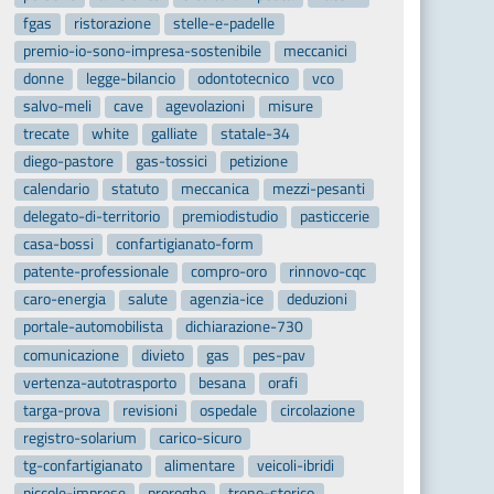
fgas
ristorazione
stelle-e-padelle
premio-io-sono-impresa-sostenibile
meccanici
donne
legge-bilancio
odontotecnico
vco
salvo-meli
cave
agevolazioni
misure
trecate
white
galliate
statale-34
diego-pastore
gas-tossici
petizione
calendario
statuto
meccanica
mezzi-pesanti
delegato-di-territorio
premiodistudio
pasticcerie
casa-bossi
confartigianato-form
patente-professionale
compro-oro
rinnovo-cqc
caro-energia
salute
agenzia-ice
deduzioni
portale-automobilista
dichiarazione-730
comunicazione
divieto
gas
pes-pav
vertenza-autotrasporto
besana
orafi
targa-prova
revisioni
ospedale
circolazione
registro-solarium
carico-sicuro
tg-confartigianato
alimentare
veicoli-ibridi
piccole-imprese
proroghe
treno-storico