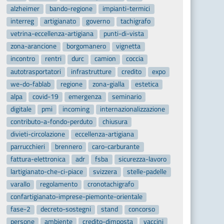
alzheimer
bando-regione
impianti-termici
interreg
artigianato
governo
tachigrafo
vetrina-eccellenza-artigiana
punti-di-vista
zona-arancione
borgomanero
vignetta
incontro
rentri
durc
camion
coccia
autotrasportatori
infrastrutture
credito
expo
we-do-fablab
regione
zona-gialla
estetica
alpa
covid-19
emergenza
seminario
digitale
pmi
incoming
internazionalizzazione
contributo-a-fondo-perduto
chiusura
divieti-circolazione
eccellenza-artigiana
parrucchieri
brennero
caro-carburante
fattura-elettronica
adr
fsba
sicurezza-lavoro
lartigianato-che-ci-piace
svizzera
stelle-padelle
varallo
regolamento
cronotachigrafo
confartigianato-imprese-piemonte-orientale
fase-2
decreto-sostegni
stand
concorso
persone
ambiente
credito-dimposta
vaccini