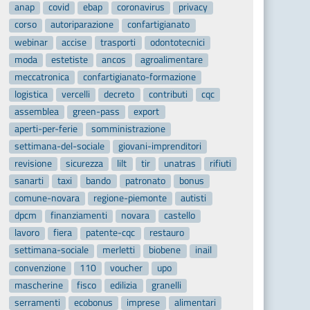
anap
covid
ebap
coronavirus
privacy
corso
autoriparazione
confartigianato
webinar
accise
trasporti
odontotecnici
moda
estetiste
ancos
agroalimentare
meccatronica
confartigianato-formazione
logistica
vercelli
decreto
contributi
cqc
assemblea
green-pass
export
aperti-per-ferie
somministrazione
settimana-del-sociale
giovani-imprenditori
revisione
sicurezza
lilt
tir
unatras
rifiuti
sanarti
taxi
bando
patronato
bonus
comune-novara
regione-piemonte
autisti
dpcm
finanziamenti
novara
castello
lavoro
fiera
patente-cqc
restauro
settimana-sociale
merletti
biobene
inail
convenzione
110
voucher
upo
mascherine
fisco
edilizia
granelli
serramenti
ecobonus
imprese
alimentari