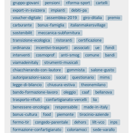
gruppo-giovani
pensioni
riforma-sport
cartelli
export-in-svizzera
impianti
debiti-pa
voucher-digitale
assemblea-2019
giro-ditalia
premio
carburante
bonus-famiglia
italianmakersvillage
sostenibilit
meccanica-subfornitura
transizione-ecologica
ristoranti
certificazione
ordinanza
incentivi-trasporti
associati
ue
fondi
interventi
cosmoprof
anti-smog
comune
bandi
viamadeinitaly
strumenti-musicali
chiacchierando-con-lautore
gommista
salone-gusto
autoriparazioni-sacco
social
questionario
mims
legge-di-bilancio
chiusura-estiva
theonemilano
bando-formazione-lavoro
oleggio
caaf
bellanova
trasporto-rifiuti
confartigianato-vercelli
lia
benessere-oncologia
responsabile
made-in-italy
bonus-cultura
food
piemonte
tirocinio-aziende
fermo-tir
congedo-parentale
dehors
lilt-vco
inps
formazione-confartigianato
coloriamoci
sede-varallo