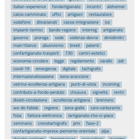
italian-experience
fondartigianato
incontri
alzheimer
calcio-camminato
uffici
artigiani
restauratore
vodafone
diisocianati
cassa-integrazione
ice
impianti-termici
bando-regione
interreg
artigianato
governo
proroga
sede
violenza-donne
dimidimitri
main10ance
abusivismo
brexit
patenti
confartigianato-trasporti
730
centri-estetici
economia-circolare
legge
regolamento
varallo
adr
covid-19
emergenza
digitale
tachigrafo
internazionalizzazione
zona-arancione
vetrina-eccellenza-artigiana
punti-di-vista
incoming
contributo-a-fondo-perduto
chiusura
vignetta
rentri
divieti-circolazione
eccellenza-artigiana
brennero
we-do-fablab
regione
zona-gialla
caro-carburante
fsba
fattura-elettronica
lartigianato-che-ci-piace
seminario
cronotachigrafo
pmi
fase-2
confartigianato-imprese-piemonte-orientale
alpa
decreto-sostegni
borgomanero
parrucchieri
incontro