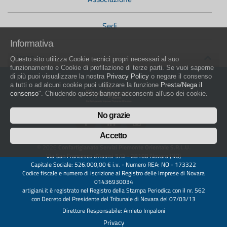
Sedi
Informativa
Torna su
Questo sito utilizza Cookie tecnici propri necessari al suo
funzionamento e Cookie di profilazione di terze parti. Se vuoi saperne
di più puoi visualizzare la nostra
Privacy Policy
o negare il consenso
a tutti o ad alcuni cookie puoi utilizzare la funzione
Presta/Nega il
consenso
". Chiudendo questo banner acconsenti all'uso dei cookie.
No grazie
Accetto
© 2026
Confartigianato Servizi Piemonte Orientale S.R.L.U.
Via San Francesco d'Assisi 5/D - 28100 Novara (NO)
Capitale Sociale: 526.000,00 € i.v. - Numero REA: NO - 173322
Codice fiscale e numero di iscrizione al Registro delle Imprese di Novara
01436930034
artigiani.it è registrato nel Registro della Stampa Periodica con il nr. 562
con Decreto del Presidente del Tribunale di Novara del 07/03/13
Direttore Responsabile: Amleto Impaloni
Privacy