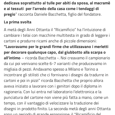
dedicava soprattutto al tulle per abiti da sposa, al macramè
e ai tessuti per l’arredo della casa come i tendaggi di
pregio
” racconta Daniele Bacchetta, figlio del fondatore.
La prima svolta
A metà degli Anni Ottanta il “Ricamificio” ha l’intuizione di
cambiare i telai con macchine multitesta in grado di leggere i
cartoni e produrre ricami anche di piccole dimensioni:
“Lavoravamo per le grandi firme che utilizzavano i merletti
per decorare qualunque capo, dal giubbotto alla scarpa o
all’intimo
– ricorda Bacchetta -. Noi creavamo il campionario
da cui poi venivano scelte 6-7 varianti che producevamo in
migliaia di pezzi. Andavamo spesso a Milano e Torino a
incontrare gli stilisti che ci fornivano i disegni da tradurre in
cartoni e poi in pizzi” ricorda Bacchetta che proprio allora
aveva iniziato a lavorare con i genitori dopo il diploma in
ragioneria. Con lui entra nel laboratorio l’elettronica e la
punciatura del cartone non viene più fatta a mano, come un
tempo, con il vantaggio di velocizzare la traduzione dei
disegni in prodotto finito. La seconda metà degli anni Ottanta
sono un periodo di grande espansione: il “Ricamificio del