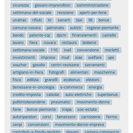
sicurezza
giovani-imprenditori
somministrazione
settimana-del-sociale
revisione
aperti-per-ferie
unatras
rifiuti
tir
sanarti
taxi
lilt
bonus
comune-novara
patronato
autisti
regione-piemonte
bando
patente-cqc
dpcm
finanziamenti
castello
lavoro
fiera
novara
restauro
biobene
settimana-sociale
110
inail
convenzione
merletti
investimenti
imprese
mud
siae
welfare
upo
voucher
gasolio
centri-revisione
serramenti
artigiano-in-fiera
fotografi
alimentari
mascherine
fisco
edilizia
granelli
ecobonus
elezioni
benessere-in-oncologia
e-commerce
energia
credito-imposta
calzolai
auto-elettriche
superbonus
pulitintolavanderie
pneumatici
movimento-donne
ferie
bonus-piemonte
inapa
sos-estate
autoriparatori
corsi
benessere
carrozzerie
fermo
cenpi
convenzioni
movimento-donne-impresa
contributi-a-fondo-perduto
giovani
camera-commercio