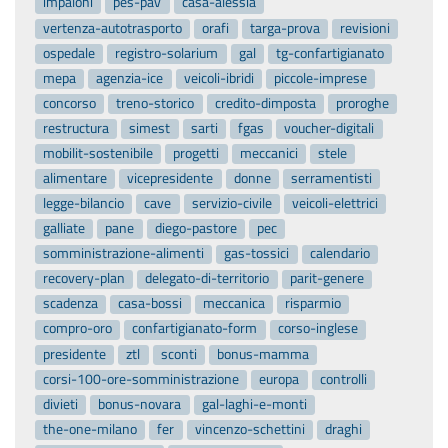
impaloni
pes-pav
casa-alessia
vertenza-autotrasporto
orafi
targa-prova
revisioni
ospedale
registro-solarium
gal
tg-confartigianato
mepa
agenzia-ice
veicoli-ibridi
piccole-imprese
concorso
treno-storico
credito-dimposta
proroghe
restructura
simest
sarti
fgas
voucher-digitali
mobilit-sostenibile
progetti
meccanici
stele
alimentare
vicepresidente
donne
serramentisti
legge-bilancio
cave
servizio-civile
veicoli-elettrici
galliate
pane
diego-pastore
pec
somministrazione-alimenti
gas-tossici
calendario
recovery-plan
delegato-di-territorio
parit-genere
scadenza
casa-bossi
meccanica
risparmio
compro-oro
confartigianato-form
corso-inglese
presidente
ztl
sconti
bonus-mamma
corsi-100-ore-somministrazione
europa
controlli
divieti
bonus-novara
gal-laghi-e-monti
the-one-milano
fer
vincenzo-schettini
draghi