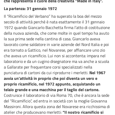
che rappresenta il cuore della creatività “Made in Italy”.
La partenza: 31 gennaio 1972
Il “Ricamificio del Verbano” ha superato la boa del mezzo
secolo di attività perché è nata esattamente il 31 gennaio
1972 quando Giancarlo Bacchetta firma l’atto di costituzione
della nuova azienda, che come molte in quel tempo ha avuto
la sua prima sede nella cantina di casa. Giancarlo aveva
lavorato come saldatore in varie aziende del Nord Italia e poi
era tornato a Gattico, nel Novarese, per affiancare uno zio
che aveva un ricamificio. Lui non si accontenta: impara nel
laboratorio e da un cugino disegnatore ma va anche a scuola
a Gallarate per frequentare corsi specializzati nella
punciatura di cartoni da cui riprodurre i merletti.
Nel 1967
avvia un’attività in proprio che poi diventa un vero e
proprio ricamificio, nel 1972 appunto, acquistando un
telaio grande e una macchina per il taglio del cartone.
Costruisce il laboratorio di via Roma 70, che è ancora la sede
del “Ricamificio”, ed entra in società con la moglie Giovanna
Massironi. Allora questa zona del Novarese era ricchissima di
atelier che producevano merletti:
“Il nostro ricamificio si