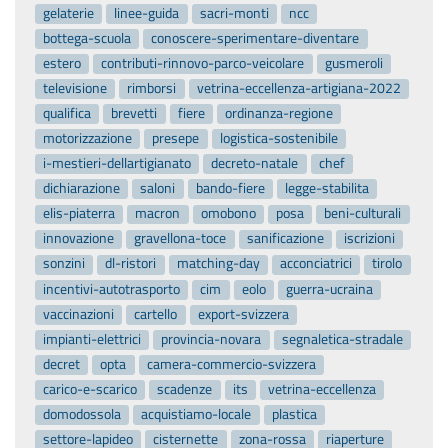
gelaterie
linee-guida
sacri-monti
ncc
bottega-scuola
conoscere-sperimentare-diventare
estero
contributi-rinnovo-parco-veicolare
gusmeroli
televisione
rimborsi
vetrina-eccellenza-artigiana-2022
qualifica
brevetti
fiere
ordinanza-regione
motorizzazione
presepe
logistica-sostenibile
i-mestieri-dellartigianato
decreto-natale
chef
dichiarazione
saloni
bando-fiere
legge-stabilita
elis-piaterra
macron
omobono
posa
beni-culturali
innovazione
gravellona-toce
sanificazione
iscrizioni
sonzini
dl-ristori
matching-day
acconciatrici
tirolo
incentivi-autotrasporto
cim
eolo
guerra-ucraina
vaccinazioni
cartello
export-svizzera
impianti-elettrici
provincia-novara
segnaletica-stradale
decret
opta
camera-commercio-svizzera
carico-e-scarico
scadenze
its
vetrina-eccellenza
domodossola
acquistiamo-locale
plastica
settore-lapideo
cisternette
zona-rossa
riaperture