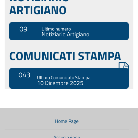
ARTIGIANO
09
Ultimo numero
Notiziario Artigiano
COMUNICATI STAMPA
043
Ultimo Comunicato Stampa
10 Dicembre 2025
Menù
di
navigazione
Home Page
secondario:
Associazione