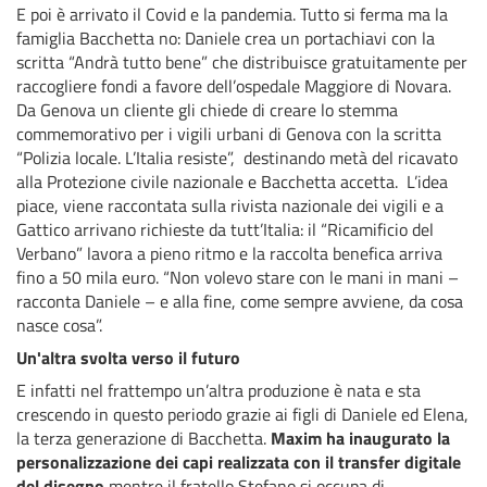
E poi è arrivato il Covid e la pandemia. Tutto si ferma ma la
famiglia Bacchetta no: Daniele crea un portachiavi con la
scritta “Andrà tutto bene” che distribuisce gratuitamente per
raccogliere fondi a favore dell’ospedale Maggiore di Novara.
Da Genova un cliente gli chiede di creare lo stemma
commemorativo per i vigili urbani di Genova con la scritta
“Polizia locale. L’Italia resiste”, destinando metà del ricavato
alla Protezione civile nazionale e Bacchetta accetta. L’idea
piace, viene raccontata sulla rivista nazionale dei vigili e a
Gattico arrivano richieste da tutt’Italia: il “Ricamificio del
Verbano” lavora a pieno ritmo e la raccolta benefica arriva
fino a 50 mila euro. “Non volevo stare con le mani in mani –
racconta Daniele – e alla fine, come sempre avviene, da cosa
nasce cosa”.
Un'altra svolta verso il futuro
E infatti nel frattempo un’altra produzione è nata e sta
crescendo in questo periodo grazie ai figli di Daniele ed Elena,
la terza generazione di Bacchetta.
Maxim ha inaugurato la
personalizzazione dei capi realizzata con il transfer digitale
del disegno
mentre il fratello Stefano si occupa di