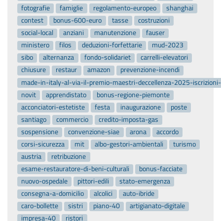
fotografie
famiglie
regolamento-europeo
shanghai
contest
bonus-600-euro
tasse
costruzioni
social-local
anziani
manutenzione
fauser
ministero
filos
deduzioni-forfettarie
mud-2023
sibo
alternanza
fondo-solidariet
carrelli-elevatori
chiusure
restaur
amazon
prevenzione-incendi
made-in-italy-al-via-il-premio-maestri-deccellenza-2025-iscrizion
novit
apprendistato
bonus-regione-piemonte
acconciatori-estetiste
festa
inaugurazione
poste
santiago
commercio
credito-imposta-gas
sospensione
convenzione-siae
arona
accordo
corsi-sicurezza
mit
albo-gestori-ambientali
turismo
austria
retribuzione
esame-restauratore-di-beni-culturali
bonus-facciate
nuovo-ospedale
pittori-edili
stato-emergenza
consegna-a-domicilio
alcolici
auto-ibride
caro-bollette
sistri
piano-40
artigianato-digitale
impresa-40
ristori