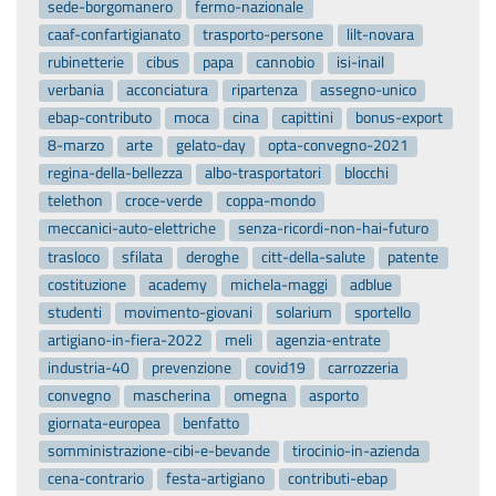
sede-borgomanero
fermo-nazionale
caaf-confartigianato
trasporto-persone
lilt-novara
rubinetterie
cibus
papa
cannobio
isi-inail
verbania
acconciatura
ripartenza
assegno-unico
ebap-contributo
moca
cina
capittini
bonus-export
8-marzo
arte
gelato-day
opta-convegno-2021
regina-della-bellezza
albo-trasportatori
blocchi
telethon
croce-verde
coppa-mondo
meccanici-auto-elettriche
senza-ricordi-non-hai-futuro
trasloco
sfilata
deroghe
citt-della-salute
patente
costituzione
academy
michela-maggi
adblue
studenti
movimento-giovani
solarium
sportello
artigiano-in-fiera-2022
meli
agenzia-entrate
industria-40
prevenzione
covid19
carrozzeria
convegno
mascherina
omegna
asporto
giornata-europea
benfatto
somministrazione-cibi-e-bevande
tirocinio-in-azienda
cena-contrario
festa-artigiano
contributi-ebap