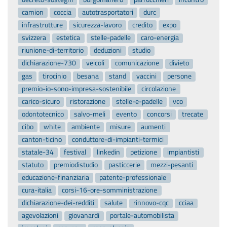
camion
coccia
autotrasportatori
durc
infrastrutture
sicurezza-lavoro
credito
expo
svizzera
estetica
stelle-padelle
caro-energia
riunione-di-territorio
deduzioni
studio
dichiarazione-730
veicoli
comunicazione
divieto
gas
tirocinio
besana
stand
vaccini
persone
premio-io-sono-impresa-sostenibile
circolazione
carico-sicuro
ristorazione
stelle-e-padelle
vco
odontotecnico
salvo-meli
evento
concorsi
trecate
cibo
white
ambiente
misure
aumenti
canton-ticino
conduttore-di-impianti-termici
statale-34
festival
linkedin
petizione
impiantisti
statuto
premiodistudio
pasticcerie
mezzi-pesanti
educazione-finanziaria
patente-professionale
cura-italia
corsi-16-ore-somministrazione
dichiarazione-dei-redditi
salute
rinnovo-cqc
cciaa
agevolazioni
giovanardi
portale-automobilista