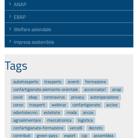
ANAP
EBAP
Welfare aziendale
Impresa sostenibile
Tags
autotrasporto
trasporto
eventi
formazione
confartigianato-piemonte-orientale
acconciatori
anap
covid
ebap
coronavirus
privacy
autoriparazione
corso
trasporti
webinar
confartigianato
accise
odontotecnici
estetiste
moda
ancos
agroalimentare
meccatronica
logistica
confartigianato-formazione
vercelli
decreto
contributi
green-pass
export
cqc
assemblea