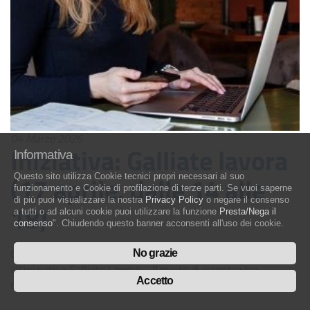
04 Marzo 2026
Iniziativa: Galliate lavora
Informativa
(17 aprile, dalle 14 alle
Questo sito utilizza Cookie tecnici propri necessari al suo
funzionamento e Cookie di profilazione di terze parti. Se vuoi saperne
di più puoi visualizzare la nostra
Privacy Policy
o negare il consenso
18)
a tutti o ad alcuni cookie puoi utilizzare la funzione
Presta/Nega il
consenso
". Chiudendo questo banner acconsenti all'uso dei cookie.
Confartigianato Imprese Piemonte Orientale sarà presente
No grazie
all’iniziativa Galliate Lavora – Il punto di incontro tra
Accetto
domanda e offerta di occupazione”, evento promosso...