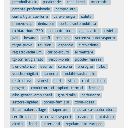
premiodistudio
pasticcerie
casa-bossi
meccanica
patente-professionale
compro-oro
confartigianato-form
caro-energia
salute
rinnovo-cqc
deduzioni
portale-automobilista
dichiarazione-730
comunicazione
agenzia-ice
divieto
gas
besana
orafi
pes-pav
vertenza-autotrasporto
targa-prova
revisioni
ospedale
circolazione
registro-solarium
carico-sicuro
alimentare
tg-confartigianato
veicoli-ibridi
piccole-imprese
treno-storico
evento
concorsi
proroghe
cibo
voucher-digitali
aumenti
mobilit-sostenibile
restructura
simest
sarti
stele
canton-ticino
progetti
conduttore-di-impianti-termici
festival
albo-gestori-ambientali
giro-ditalia
carburante
settore-lapideo
bonus-famiglia
zona-rossa
italianmakersvillage
riaperture
meccanica-subfornitura
certificazione
incentivi-trasporti
associati
ministero
alcolici
fondi
interventi
regolamento-europeo