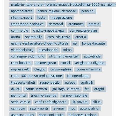
made-in-italy-al-via-il-premio-maestri-deccellenza-2025-iscrizion
apprendistato
bonus-regione-piemonte
pensioni
riforma-sport
festa
inaugurazione
transizione-ecologica
ristoranti
ordinanza
premio
commercio
credito-imposta-gas
convenzione-siae
arona
sostenibilit
corsi-sicurezza
austria
esame-restauratore-di-beni-culturali
ue
bonus-facciate
viamadeinitaly
questionario
mims
consegna-a-domicilio
strumenti-musicali
auto-ibride
caro-bollette
salone-gusto
social
artigianato-digitale
impresa-40
oleggio
corso-inglese
bonus-mamma
corsi-100-ore-somministrazione
theonemilano
trasporto-rifiuti
responsabile
europa
controlli
divieti
bonus-novara
gal-laghi-e-monti
fer
draghi
piemonte
tirocinio-aziende
fermo-nazionale
sede-varallo
caaf-confartigianato
lilt-novara
cibus
cannobio
sacri-monti
isi-inail
ncc
acconciatrici
assegno-unico
ebap-contributo
ordinanza-regione