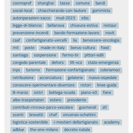
cosmoprof
shanghai
tasse
comune
bandi
social-local
chiacchierando-con-lautore
gommista
autoriparazioni-sacco
mud-2023
sibo
legge-di-bilancio
bellanova
chiusura-estiva
restaur
prevenzione-incendi
bando-formazione-lavoro
novit
caaf
confartigianato-vercelli
lia
benessere-oncologia
mit
poste
made-in-italy
bonus-cultura
food
santiago
sospensione
fermo-tir
pittori-edili
congedo-parentale
dehors
lilt-vco
stato-emergenza
inps
turismo
formazione-confartigianato
coloriamoci
retribuzione
acconciatura
gelaterie
nuovo-ospedale
conoscere-sperimentare-diventare
ristori
linee-guida
8-marzo
sistri
bottega-scuola
piano-40
fiere
albo-trasportatori
estero
presidente
contributi-rinnovo-parco-veicolare
gusmeroli
ztl
sconti
brevetti
chef
vincenzo-schettini
logistica-sostenibile
i-mestieri-dellartigianato
academy
adblue
the-one-milano
decreto-natale