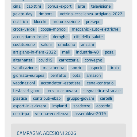
cina
capittini
bonus-export
arte
televisione
gelato-day
rimborsi
vetrina-eccellenza-artigiana-2022
qualifica
blocchi
motorizzazione
presepe
croce-verde
coppa-mondo
meccanici-auto-elettriche
acquistiamo-locale
deroghe
citt-della-salute
costituzione
saloni
omobono
anziani
artigiano-in-fiera-2022
meli
industria-40
posa
alternanza
covid19
carrozzeria
convegno
sanificazione
mascherina
sonzini
asporto
tirolo
giornata-europea
benfatto
opta
amazon
vaccinazioni
acconciatori-estetiste
cena-contrario
festa-artigiano
provincia-novara
segnaletica-stradale
plastica
contributi-ebap
gruppo-giovani
cartelli
export-in-svizzera
impianti
scadenze
accordo
debiti-pa
vetrina-eccellenza
assemblea-2019
CAMPAGNA ADESIONI 2026