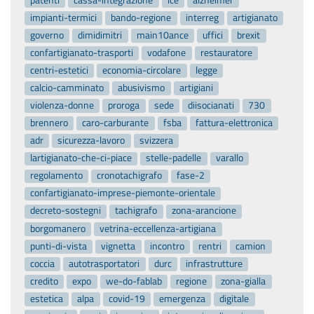
impianti-termici
bando-regione
interreg
artigianato
governo
dimidimitri
main10ance
uffici
brexit
confartigianato-trasporti
vodafone
restauratore
centri-estetici
economia-circolare
legge
calcio-camminato
abusivismo
artigiani
violenza-donne
proroga
sede
diisocianati
730
brennero
caro-carburante
fsba
fattura-elettronica
adr
sicurezza-lavoro
svizzera
lartigianato-che-ci-piace
stelle-padelle
varallo
regolamento
cronotachigrafo
fase-2
confartigianato-imprese-piemonte-orientale
decreto-sostegni
tachigrafo
zona-arancione
borgomanero
vetrina-eccellenza-artigiana
punti-di-vista
vignetta
incontro
rentri
camion
coccia
autotrasportatori
durc
infrastrutture
credito
expo
we-do-fablab
regione
zona-gialla
estetica
alpa
covid-19
emergenza
digitale