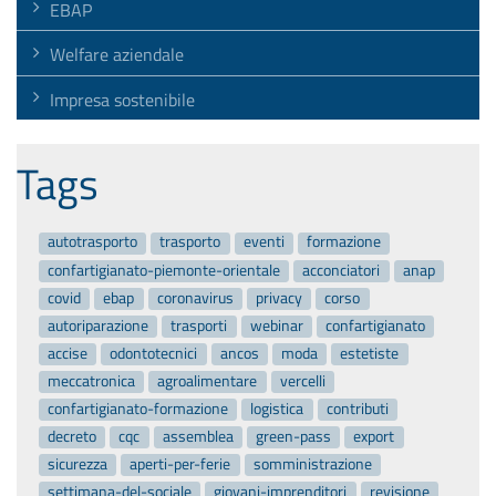
EBAP
Welfare aziendale
Impresa sostenibile
Tags
autotrasporto
trasporto
eventi
formazione
confartigianato-piemonte-orientale
acconciatori
anap
covid
ebap
coronavirus
privacy
corso
autoriparazione
trasporti
webinar
confartigianato
accise
odontotecnici
ancos
moda
estetiste
meccatronica
agroalimentare
vercelli
confartigianato-formazione
logistica
contributi
decreto
cqc
assemblea
green-pass
export
sicurezza
aperti-per-ferie
somministrazione
settimana-del-sociale
giovani-imprenditori
revisione