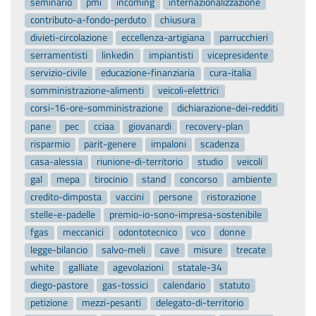
seminario
pmi
incoming
internazionalizzazione
contributo-a-fondo-perduto
chiusura
divieti-circolazione
eccellenza-artigiana
parrucchieri
serramentisti
linkedin
impiantisti
vicepresidente
servizio-civile
educazione-finanziaria
cura-italia
somministrazione-alimenti
veicoli-elettrici
corsi-16-ore-somministrazione
dichiarazione-dei-redditi
pane
pec
cciaa
giovanardi
recovery-plan
risparmio
parit-genere
impaloni
scadenza
casa-alessia
riunione-di-territorio
studio
veicoli
gal
mepa
tirocinio
stand
concorso
ambiente
credito-dimposta
vaccini
persone
ristorazione
stelle-e-padelle
premio-io-sono-impresa-sostenibile
fgas
meccanici
odontotecnico
vco
donne
legge-bilancio
salvo-meli
cave
misure
trecate
white
galliate
agevolazioni
statale-34
diego-pastore
gas-tossici
calendario
statuto
petizione
mezzi-pesanti
delegato-di-territorio