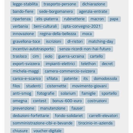
legge-stabilita
trasporto-persone
dichiarazione
bando-fiere
sede-borgomanero
agenzia-entrate
ripartenza
elis-piaterra
rubinetterie
macron
papa
verbania
beni-culturali
opta-convegno-2021
innovazione
regina-della-bellezza
moca
gravellona-toce
iscrizioni
dl-ristori
matching-day
incentivi-autotrasporto
senza-ricordi-non-hai-futuro
trasloco
cim
eolo
guerra-ucraina
cartello
export-svizzera
impianti-elettrici
telethon
decret
michela-maggi
camera-commercio-svizzera
carico-e-scarico
sfilata
patente
its
domodossola
filos
studenti
cisternette
movimento-giovani
anti-smog
fotografie
solarium
famiglie
sportello
omegna
contest
bonus-600-euro
costruzioni
prevenzione
manutenzione
fauser
deduzioni-forfettarie
fondo-solidariet
carrelli-elevatori
somministrazione-cibi-e-bevande
tirocinio-in-azienda
chiusure
voucher-digitale