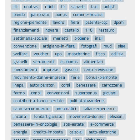
lilt
unatras
rifiuti
tir
sanarti
taxi
autisti
bando
patronato
bonus
comune-novara
regione-piemonte
lavoro
fiera
patente-cqc
dpcm
finanziamenti
novara
castello
110
restauro
settimana-sociale
merletti
biobene
inail
convenzione
artigiano-in-fiera
fotografi
mud
siae
welfare
voucher
upo
mascherine
fisco
edilizia
granelli
serramenti
ecobonus
alimentari
investimenti
imprese
gasolio
centri-revisione
movimento-donne-impresa
ferie
bonus-piemonte
inapa
autoriparatori
corsi
benessere
carrozzerie
fermo
cenpi
convenzioni
superbonus
giovani
contributi-a-fondo-perduto
pulitintolavanderie
camera-commercio
pneumatici
italian-experience
incontri
fondartigianato
movimento-donne
elezioni
benessere-in-oncologia
sos-estate
e-commerce
energia
credito-imposta
calzolai
auto-elettriche
patenti
cassa-integrazione
ice
alzheimer