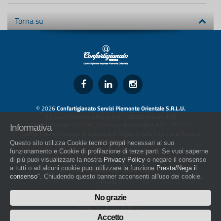
Torna su
© 2026
Confartigianato Servizi Piemonte Orientale S.R.L.U.
Via San Francesco d'Assisi 5/D - 28100 Novara (NO)
Capitale Sociale: 526.000,00 € i.v. - Numero REA: NO - 173322
Informativa
Codice fiscale e numero di iscrizione al Registro delle Imprese di Novara
01436930034
Questo sito utilizza Cookie tecnici propri necessari al suo
artigiani.it è registrato nel Registro della Stampa Periodica con il nr. 562
funzionamento e Cookie di profilazione di terze parti. Se vuoi saperne
con Decreto del Presidente del Tribunale di Novara del 07/03/13
di più puoi visualizzare la nostra
Privacy Policy
o negare il consenso
a tutti o ad alcuni cookie puoi utilizzare la funzione
Presta/Nega il
Direttore Responsabile: Amleto Impaloni
consenso
". Chiudendo questo banner acconsenti all'uso dei cookie.
Privacy
Cookie
No grazie
Whistleblowing
Manuale d'uso del logo
Policy sulla Parità di genere
Accetto